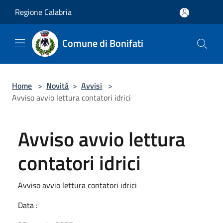
Salta al contenuto principale
Regione Calabria
Comune di Bonifati
Home
>
Novità
>
Avvisi
>
Avviso avvio lettura contatori idrici
Avviso avvio lettura
contatori idrici
Avviso avvio lettura contatori idrici
Data :